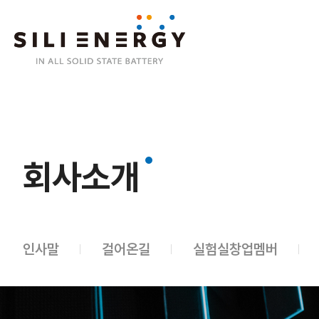
회사소개
인사말
걸어온길
실험실창업멤버